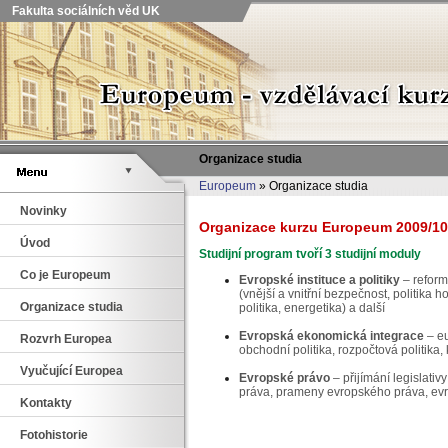
Fakulta sociálních věd UK
Organizace studia
Europeum
» Organizace studia
Novinky
Organizace kurzu Europeum 2009/10
Úvod
Studijní program tvoří 3 studijní moduly
Co je Europeum
Evropské instituce a politiky
– reform
(vnější a vnitřní bezpečnost, politika
Organizace studia
politika, energetika) a další
Evropská ekonomická integrace
– e
Rozvrh Europea
obchodní politika, rozpočtová politika
Vyučující Europea
Evropské právo
– přijímání legislati
práva, prameny evropského práva, evrop
Kontakty
Fotohistorie