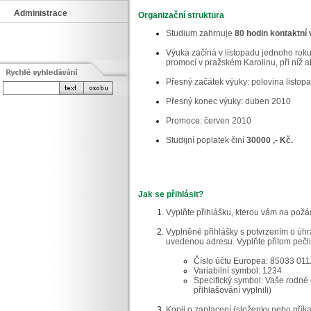
Administrace
Organizační struktura
Studium zahrnuje
80 hodin kontaktní 
Výuka začíná v listopadu jednoho roku
promocí v pražském Karolinu, při níž ab
Přesný začátek výuky: polovina listop
Přesný konec výuky: duben 2010
Promoce: červen 2010
Studijní poplatek činí
30000 ,- Kč.
Jak se přihlásit?
Vyplňte přihlášku, kterou vám na požá
Vyplněné přihlášky s potvrzením o úhr
uvedenou adresu. Vyplňte přitom pečli
Číslo účtu Europea: 85033 01
Variabilní symbol: 1234
Specifický symbol: Vaše rodné čí
přihlašování vyplnili)
Kopii o zaplacení (složenky nebo přík