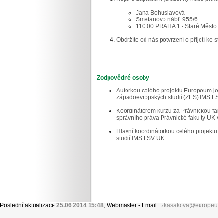
Jana Bohuslavová
Smetanovo nábř. 955/6
110 00 PRAHA 1 - Staré Město
Obdržíte od nás potvrzení o přijetí ke 
Zodpovědné osoby
Autorkou celého projektu Europeum je
západoevropských studií (ZES) IMS F
Koordinátorem kurzu za Právnickou fa
správního práva Právnické fakulty UK 
Hlavní koordinátorkou celého projekt
studií IMS FSV UK.
Poslední aktualizace
25.06 2014 15:48
, Webmaster - Email :
zkasakova@europeu