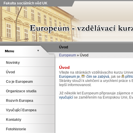
Fakulta sociálních věd UK
Úvod
Europeum
» Úvod
Novinky
Úvod
Úvod
Vítejte na stránkách vzdělávacího kurzu Unive
Europeum je
,
čím se zabývá
, jak se
přihl
Stránky slouží k ulehčení a urychlení práce s
Co je Europeum
lepší informovanost.
Organizace studia
Již několik let Europeum připravuje zájemce n
vyučující
se zaměřením na Evropskou Unii, Ev
Rozvrh Europea
Vyučující Europea
Kontakty
Fotohistorie